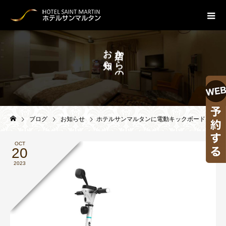
お
か
ら
ら
せ
の
。
TOPICS
ブログ
お知らせ
ホテルサンマルタンに電動キックボードのシェアサービス「LUUP」のポートを開設！
OCT
20
2023