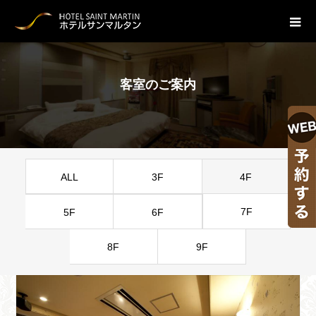
客
室
の
ご
案
内
ROOM
ALL
3F
4F
7F
5F
6F
8F
9F