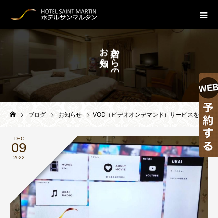
お
か
ら
ら
せ
の
。
TOPICS
ブログ
お知らせ
VOD（ビデオオンデマンド）サービスをリニューアルしました！
DEC
09
2022